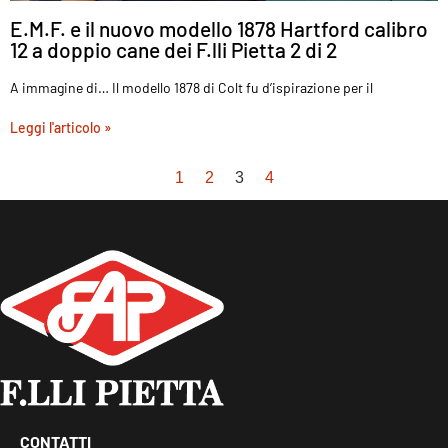
E.M.F. e il nuovo modello 1878 Hartford calibro
12 a doppio cane dei F.lli Pietta 2 di 2
A immagine di… Il modello 1878 di Colt fu d’ispirazione per il
Leggi l'articolo »
1
2
3
4
CONTATTI