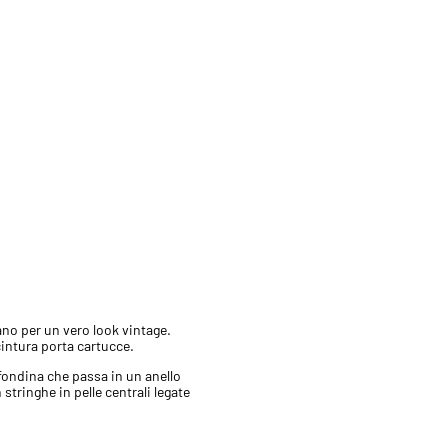
ano per un vero look vintage.
cintura porta cartucce.
a fondina che passa in un anello
stringhe in pelle centrali legate