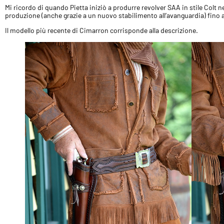
Mi ricordo di quando Pietta iniziò a produrre revolver SAA in stile Colt n
produzione (anche grazie a un nuovo stabilimento all’avanguardia) fino a 
Il modello più recente di Cimarron corrisponde alla descrizione.