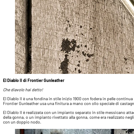
El Diablo II di Frontier Gunleather
Che diavolo hai detto!
El Diablo II è una fondina in stile inizio 1900 con fodera in pelle conti
Frontier Gunleather usa una finitura a mano con olio speciale di castagno
El Diablo II è realizzata con un impianto separato in stile messicano attac
della gonna, o un impianto rivettato alla gonna, come era realizzato negli
con un doppio nodo.