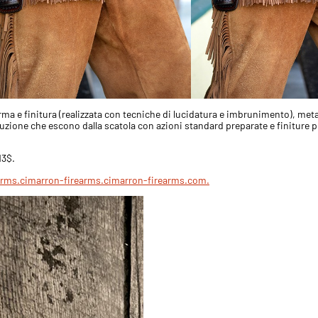
rma e finitura (realizzata con tecniche di lucidatura e imbrunimento), metal
duzione che escono dalla scatola con azioni standard preparate e finiture p
13$.
arms.
cimarron-firearms.
cimarron-firearms.
com
.