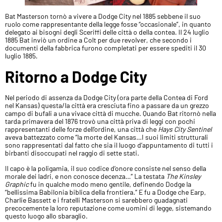
Bat Masterson tornò a vivere a Dodge City nel 1885 sebbene il suo
ruolo come rappresentante della legge fosse “occasionale”, in quanto
delegato ai bisogni degli Sceriffi delle città o della contea. Il 24 luglio
1885 Bat inviò un ordine a Colt per due revolver, che secondo i
documenti della fabbrica furono completati per essere spediti il 30
luglio 1885.
Ritorno a Dodge City
Nel periodo di assenza da Dodge City (ora parte della Contea di Ford
nel Kansas) questa/la città era cresciuta fino a passare da un grezzo
campo di bufali a una vivace città di mucche. Quando Bat ritornò nella
tarda primavera del 1876 trovò una città priva di leggi con pochi
rappresentanti delle forze dell’ordine, una città che
Hays City Sentinel
aveva battezzato come “la morte del Kansas…I suoi limiti strutturali
sono rappresentati dal fatto che sia il luogo d’appuntamento di tutti i
birbanti disoccupati nel raggio di sette stati.
Il capo è la poligamia, il suo codice d’onore consiste nel senso della
morale dei ladri, e non conosce decenza…” La testata
The Kinsley
Graphic
fu in qualche modo meno gentile, definendo Dodge la
“bellissima Babilonia biblica della frontiera.” E fu a Dodge che Earp,
Charlie Bassett e i fratelli Masterson si sarebbero guadagnati
precocemente la loro reputazione come uomini di legge, sistemando
questo luogo allo sbaraglio.