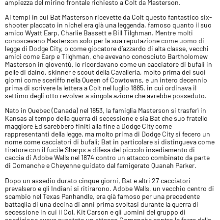
ampiezza del mirino frontale richiesto a Colt da Masterson.
Ai tempi in cui Bat Masterson ricevette da Colt questo fantastico six-
shooter placcato in nichel era già una leggenda, famoso quanto il suo
amico Wyatt Earp, Charlie Bassett e Bill Tilghman. Mentre molti
conoscevano Masterson solo per la sua reputazione come uomo di
legge di Dodge City, o come giocatore d’azzardo di alta classe, vecchi
amici come Earp e Tilghman, che avevano conosciuto Bartholomew
Masterson in gioventù, lo ricordavano come un cacciatore di bufali in
pelle di daino, skinner e scout della Cavalleria, molto prima dei suoi
giorni come sceriffo nella Queen of Cowtowns, e un intero decennio
prima di scrivere la lettera a Colt nel luglio 1885, in cui ordinava il
settimo degli otto revolver a singola azione che avrebbe posseduto.
Nato in Quebec (Canada) nel 1853, la famiglia Masterson si trasferì in
Kansas al tempo della guerra di secessione e sia Bat che suo fratello
maggiore Ed sarebbero finiti alla fine a Dodge City come
rappresentanti della legge, ma molto prima di Dodge City si fecero un
nome come cacciatori di bufali; Bat in particolare si distingueva come
tiratore con il fucile Sharps a difesa del piccolo insediamento di
caccia di Adobe Walls nel 1874 contro un attacco combinato da parte
di Comanche e Cheyenne guidato dal famigerato Quanah Parker.
Dopo un assedio durato cinque giorni, Bat e altri 27 cacciatori
prevalsero e gli Indiani si ritirarono. Adobe Walls, un vecchio centro di
scambio nel Texas Panhandle, era già famoso per una precedente
battaglia di una decina di anni prima svoltasi durante la guerra di
secessione in cui il Col. Kit Carson e gli uomini del gruppo di
spedizione aveva sventato un attacco Comanche contro le forze della