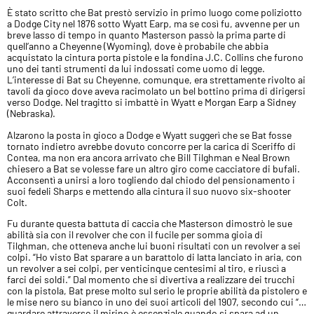
È stato scritto che Bat prestò servizio in primo luogo come poliziotto
a Dodge City nel 1876 sotto Wyatt Earp, ma se così fu, avvenne per un
breve lasso di tempo in quanto Masterson passò la prima parte di
quell’anno a Cheyenne (Wyoming), dove è probabile che abbia
acquistato la cintura porta pistole e la fondina J.C. Collins che furono
uno dei tanti strumenti da lui indossati come uomo di legge.
L’interesse di Bat su Cheyenne, comunque, era strettamente rivolto ai
tavoli da gioco dove aveva racimolato un bel bottino prima di dirigersi
verso Dodge. Nel tragitto si imbattè in Wyatt e Morgan Earp a Sidney
(Nebraska).
Alzarono la posta in gioco a Dodge e Wyatt suggerì che se Bat fosse
tornato indietro avrebbe dovuto concorre per la carica di Sceriffo di
Contea, ma non era ancora arrivato che Bill Tilghman e Neal Brown
chiesero a Bat se volesse fare un altro giro come cacciatore di bufali.
Acconsentì a unirsi a loro togliendo dal chiodo del pensionamento i
suoi fedeli Sharps e mettendo alla cintura il suo nuovo six-shooter
Colt.
Fu durante questa battuta di caccia che Masterson dimostrò le sue
abilità sia con il revolver che con il fucile per somma gioia di
Tilghman, che otteneva anche lui buoni risultati con un revolver a sei
colpi. “Ho visto Bat sparare a un barattolo di latta lanciato in aria, con
un revolver a sei colpi, per venticinque centesimi al tiro, e riuscì a
farci dei soldi.” Dal momento che si divertiva a realizzare dei trucchi
con la pistola, Bat prese molto sul serio le proprie abilità da pistolero e
le mise nero su bianco in uno dei suoi articoli del 1907, secondo cui “…
guardare attraverso il mirino è essenziale quando si spara ad un