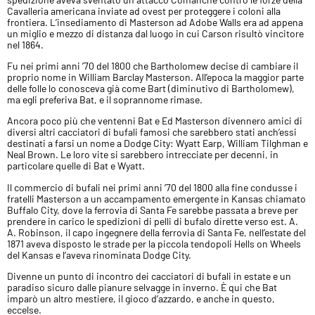
Cavalleria americana inviate ad ovest per proteggere i coloni alla
frontiera. L’insediamento di Masterson ad Adobe Walls era ad appena
un miglio e mezzo di distanza dal luogo in cui Carson risultò vincitore
nel 1864.
Fu nei primi anni ’70 del 1800 che Bartholomew decise di cambiare il
proprio nome in William Barclay Masterson. All’epoca la maggior parte
delle folle lo conosceva già come Bart (diminutivo di Bartholomew),
ma egli preferiva Bat, e il soprannome rimase.
Ancora poco più che ventenni Bat e Ed Masterson divennero amici di
diversi altri cacciatori di bufali famosi che sarebbero stati anch’essi
destinati a farsi un nome a Dodge City: Wyatt Earp, William Tilghman e
Neal Brown. Le loro vite si sarebbero intrecciate per decenni, in
particolare quelle di Bat e Wyatt.
Il commercio di bufali nei primi anni ’70 del 1800 alla fine condusse i
fratelli Masterson a un accampamento emergente in Kansas chiamato
Buffalo City, dove la ferrovia di Santa Fe sarebbe passata a breve per
prendere in carico le spedizioni di pelli di bufalo dirette verso est. A.
A. Robinson, il capo ingegnere della ferrovia di Santa Fe, nell’estate del
1871 aveva disposto le strade per la piccola tendopoli Hells on Wheels
del Kansas e l’aveva rinominata Dodge City.
Divenne un punto di incontro dei cacciatori di bufali in estate e un
paradiso sicuro dalle pianure selvagge in inverno. È qui che Bat
imparò un altro mestiere, il gioco d’azzardo, e anche in questo,
eccelse.